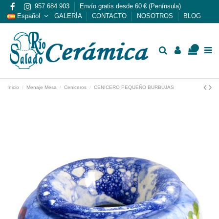
957 684 903
Envío gratis desde 60 € (Península)
Español
GALERÍA
CONTACTO
NOSOTROS
BLOG
0
Inicio
Menaje Mesa
Ceniceros
CENICERO PEQUEÑO BURBUJAS