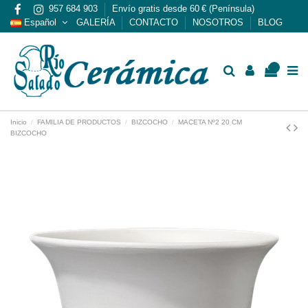
957 684 903
Envío gratis desde 60 € (Península)
Español
GALERÍA
CONTACTO
NOSOTROS
BLOG
0
Inicio
FAMILIA DE PRODUCTOS
BIZCOCHO
MACETA Nº2 20 CM
BIZCOCHO