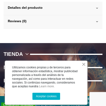
Detalles del producto
Reviews (0)
TIENDA
NOSOTROS
Utilizamos cookies propias y de terceros para
obtener información estadística, mostrar publicidad
personalizada a través del análisis de tu
navegación, así como para interactuar en redes
INFORMACIÓN
sociales. Si continúas navegando, consideramos
que aceptas nuestra
Learn more.
Aceptar cookies
©2025 CERÁMICA DEL RÍO SALADO S.L . TODOS LOS DERECHOS
RESERVADOS
-
Aviso Legal
-
Política de Privacidad
-
Condiciones de
Contacta por Whatsapp