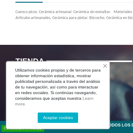
Cuenco picos. Cerámica artesanal. Cerámica sin esmaltar. Materiales ce
Artículos artesanales. Cerámica para pintar. Bizcocho. Cerámica en bi
TIENDA
Utilizamos cookies propias y de terceros para
Menaje Mesa
obtener información estadística, mostrar
publicidad personalizada a través del análisis
Para Tu Cocina
de tu navegación, así como para interactuar
Decoracion
en redes sociales. Si continúas navegando,
Jardín
consideramos que aceptas nuestra
Learn
more.
Aceptar cookies
©2025 CERÁMICA DEL RÍO SALADO S.L . TODOS LO
Contacta por Whatsapp