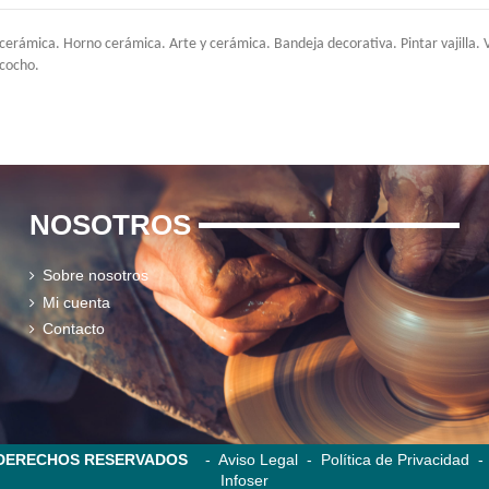
rámica. Horno cerámica. Arte y cerámica. Bandeja decorativa. Pintar vajilla. Vaji
zcocho.
NOSOTROS
Sobre nosotros
Mi cuenta
Contacto
S DERECHOS RESERVADOS
-
Aviso Legal
-
Política de Privacidad
Infoser