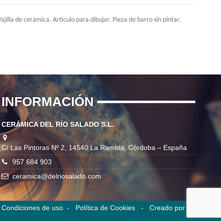
lla de cerámica. Artículo para dibujar. Pieza de barro sin pintar.
INFORMACIÓN
CERÁMICA DEL RÍO SALADO S.L.
C/ Las Pintoras Nº 2, 14540 La Rambla, Córdoba – España
957 684 903
ceramica@delriosalado.com
-
Condiciones de uso
-
Política de Cookies -
Creado por