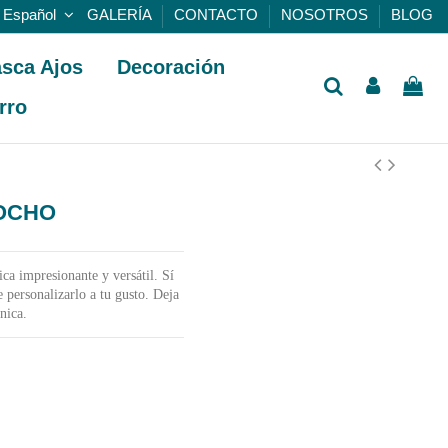
Español
GALERÍA
CONTACTO
NOSOTROS
BLOG
sca Ajos
Decoración
rro
COCHO
a impresionante y versátil. Sí
e personalizarlo a tu gusto. Deja
nica.