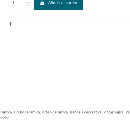
Añadir al carrito
mica. Horno cerámica. Arte y cerámica. Bandeja decorativa. Pintar vajilla. Vajill
zcocho.