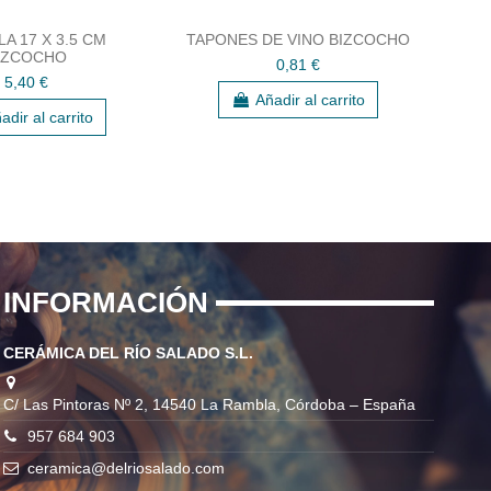
A 17 X 3.5 CM
TAPONES DE VINO BIZCOCHO
EN
IZCOCHO
0,81 €
5,40 €
Añadir al carrito
adir al carrito
INFORMACIÓN
CERÁMICA DEL RÍO SALADO S.L.
C/ Las Pintoras Nº 2, 14540 La Rambla, Córdoba – España
957 684 903
ceramica@delriosalado.com