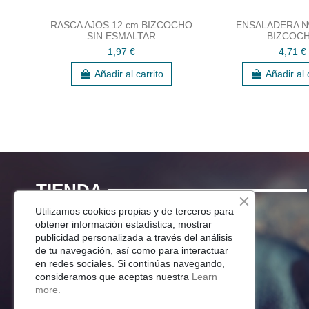
RASCA AJOS 12 cm BIZCOCHO
ENSALADERA N
SIN ESMALTAR
BIZCOC
1,97 €
4,71 €
Añadir al carrito
Añadir al 
TIENDA
Utilizamos cookies propias y de terceros para
Menaje Mesa
obtener información estadística, mostrar
publicidad personalizada a través del análisis
Para Tu Cocina
de tu navegación, así como para interactuar
Decoracion
en redes sociales. Si continúas navegando,
Jardín
consideramos que aceptas nuestra
Learn
more.