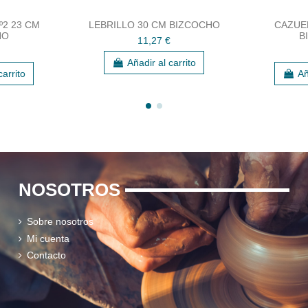
º2 23 CM
LEBRILLO 30 CM BIZCOCHO
CAZUEL
HO
B
11,27 €
Añadir al carrito
carrito
Añ
NOSOTROS
Sobre nosotros
Mi cuenta
Contacto