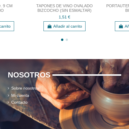
. 9 CM
TAPONES DE VINO OVALADO
PORTAUTEN
HO
BIZCOCHO (SIN ESMALTAR)
B
1,51 €
carrito
Añadir al carrito
Añ
NOSOTROS
Sobre nosotros
Mi cuenta
Contacto