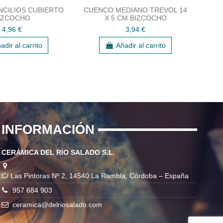
CILIOS CUBIERTO
CUENCO MEDIANO TREVOL 14
TAP
IZCOCHO
X 5 CM BIZCOCHO
4,96 €
3,94 €
adir al carrito
Añadir al carrito
INFORMACIÓN
CERÁMICA DEL RÍO SALADO S.L.
C/ Las Pintoras Nº 2, 14540 La Rambla, Córdoba – España
957 684 903
ceramica@delriosalado.com