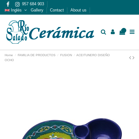
957 684 903
Inglés
Gallery
Contact
About us
0
Home
FAMILIA DE PRODUCTOS
FUSION
ACEITUNERO DISEÑO
OCHO