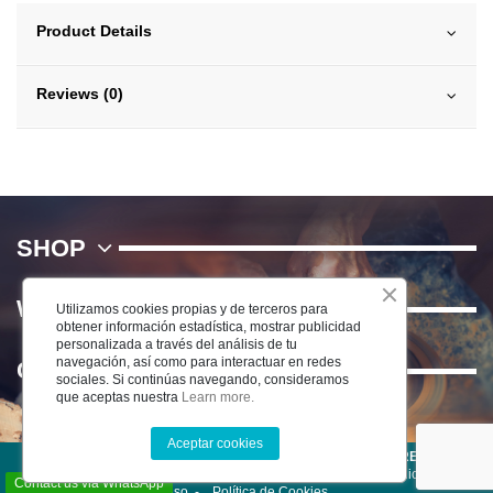
Product Details
Reviews (0)
SHOP
WE
Utilizamos cookies propias y de terceros para
obtener información estadística, mostrar publicidad
personalizada a través del análisis de tu
navegación, así como para interactuar en redes
Contact us
sociales. Si continúas navegando, consideramos
que aceptas nuestra
Learn more.
Aceptar cookies
©2022 CERÁMICA DEL RÍO SALADO S.L . TODOS LOS DERECHOS
RESERVADOS -
Aviso Legal
-
Política de Privacidad
-
Condiciones de
Contact us via WhatsApp
uso
-
Política de Cookies