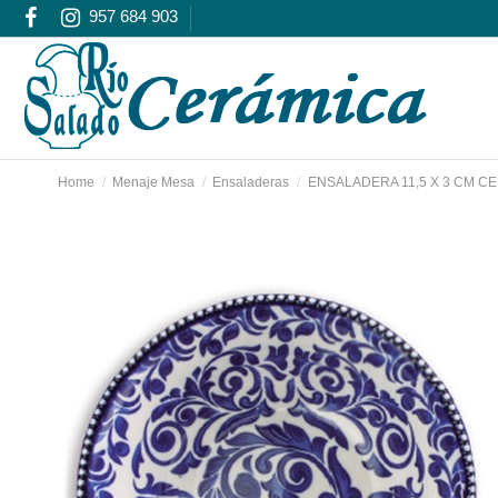
957 684 903
Home
Menaje Mesa
Ensaladeras
ENSALADERA 11,5 X 3 CM CE