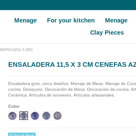
Menage
For your kitchen
Menage
Clay Pieces
NEFAS AZUL 5 DEC
ENSALADERA 11,5 X 3 CM CENEFAS A
Ensaladera gres, cinco diseños.
Menaje de Mesa. Menaje de Coci
cocina. Desayuno. Decoración de Mesa. Decoración de cocina. Ar
Cerámica. Artículos de souvenirs. Artículos artesanales.
Color
Diseño 1
Diseño 2
Diseño 3
Diseño 4
Diseño 5
Out-of-Stock