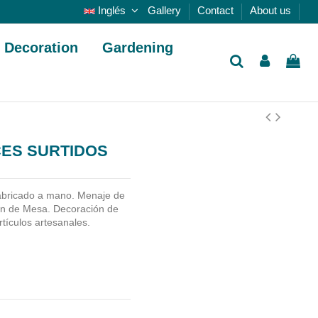
Inglés
Gallery
Contact
About us
Decoration
Gardening
CES SURTIDOS
abricado a mano.
Menaje de
ón de Mesa. Decoración de
Artículos artesanales.