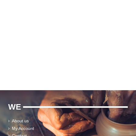
WE
About us
My Account
Contact