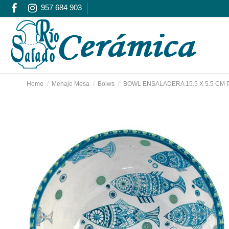
957 684 903
Home
Menaje Mesa
Bolws
BOWL ENSALADERA 15.5 X 5.5 CM