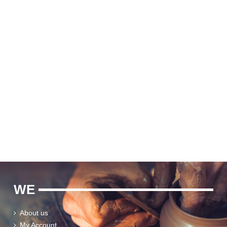
WE
About us
My Account