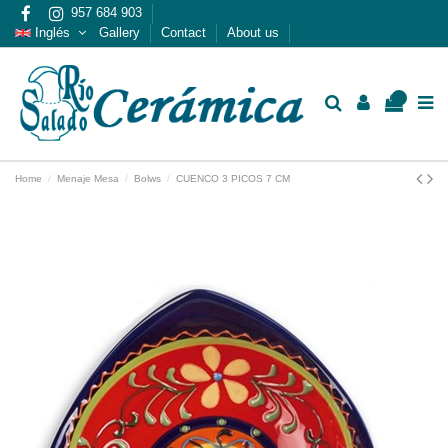
957 684 903
Inglés
Gallery
Contact
About us
0
Home
Menaje Mesa
Bolws
CUENCO 3 PICOS 7 CM