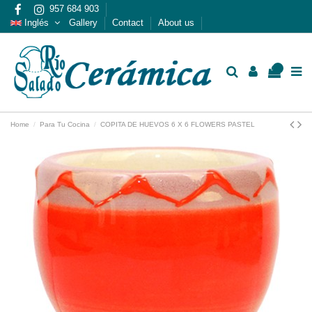
957 684 903
Inglés
Gallery
Contact
About us
0
Home
Para Tu Cocina
COPITA DE HUEVOS 6 X 6 FLOWERS PASTEL