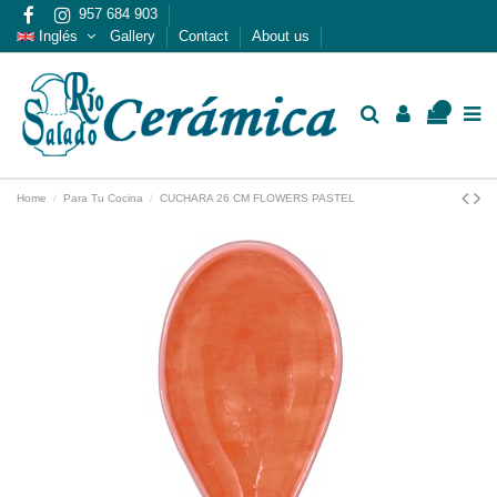
957 684 903
Inglés
Gallery
Contact
About us
0
Home
Para Tu Cocina
CUCHARA 26 CM FLOWERS PASTEL