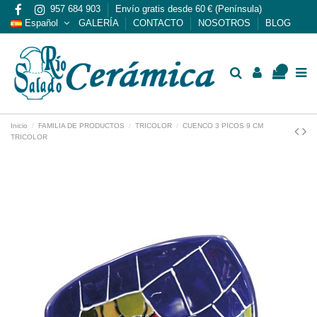
957 684 903
Envío gratis desde 60 € (Península)
Español
GALERÍA
CONTACTO
NOSOTROS
BLOG
0
Inicio
FAMILIA DE PRODUCTOS
TRICOLOR
CUENCO 3 PICOS 9 CM
TRICOLOR