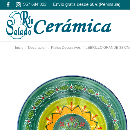
957 684 903
Envío gratis desde 60 € (Península)
Inicio
Decoracion
Platos Decorativos
LEBRILLO GRANDE 38 CM