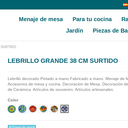
Menaje de mesa
Para tu cocina
Ra
Jardín
Piezas de Ba
 SURTIDO
LEBRILLO GRANDE 38 CM SURTIDO
Lebrillo decorado.Pintado a mano.Fabricado a mano.
Menaje de M
Accesorios de mesa y cocina. Decoración de Mesa. Decoración de 
de Cerámica. Artículos de souvenirs. Artículos artesanales.
Color
Diseño 1
Diseño 2
Diseño 3
Diseño 4
Diseño 5
Diseño 6
Fuera de stock