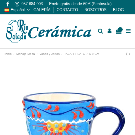
957 684 903
Envío gratis desde 60 € (Península)
Español
GALERÍA
CONTACTO
NOSOTROS
BLOG
0
Inicio
Menaje Mesa
Vasos y Jarras
TAZA Y PLATO 7 X 9 CM