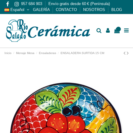
957 684 903
Envío gratis desde 60 € (Península)
Español
GALERÍA
CONTACTO
NOSOTROS
BLOG
0
Inicio
Menaje Mesa
Ensaladeras
ENSALADERA SURTIDA 15 CM