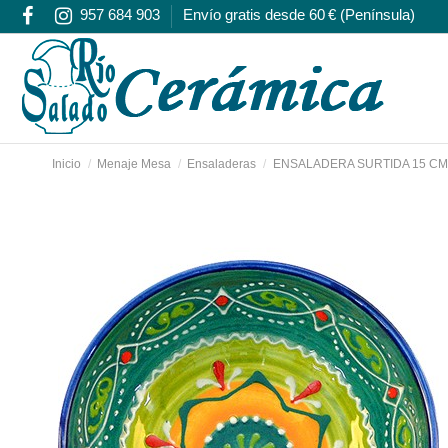
957 684 903
Envío gratis desde 60 € (Península)
Inicio
Menaje Mesa
Ensaladeras
ENSALADERA SURTIDA 15 CM