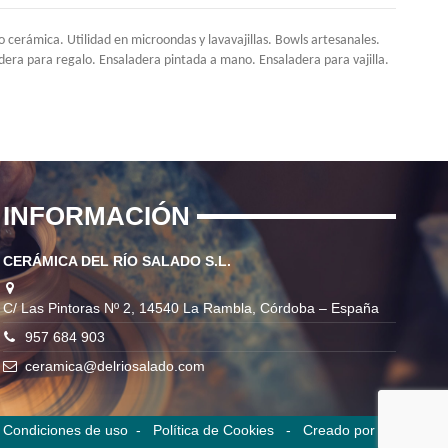
erámica. Utilidad en microondas y lavavajillas. Bowls artesanales.
era para regalo. Ensaladera pintada a mano. Ensaladera para vajilla.
INFORMACIÓN
CERÁMICA DEL RÍO SALADO S.L.
C/ Las Pintoras Nº 2, 14540 La Rambla, Córdoba – España
957 684 903
ceramica@delriosalado.com
-
Condiciones de uso
-
Política de Cookies -
Creado por