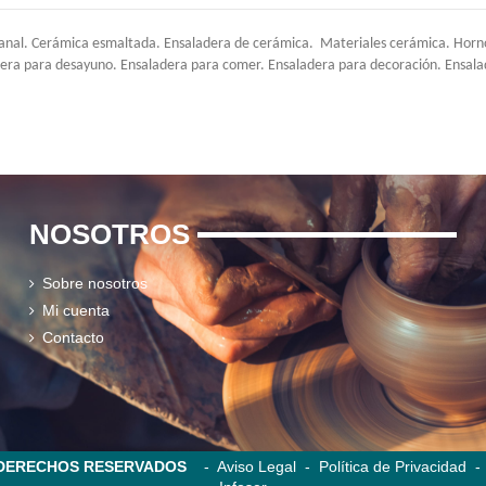
nal. Cerámica esmaltada. Ensaladera de cerámica. Materiales cerámica. Horno c
dera para desayuno. Ensaladera para comer. Ensaladera para decoración. Ensalad
NOSOTROS
Sobre nosotros
Mi cuenta
Contacto
S DERECHOS RESERVADOS
-
Aviso Legal
-
Política de Privacidad