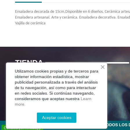
Ensaladera decorada de 15cm.Disponible en 6 diseños. Cerámica artesa
Ensaladera artesanal. Arte y cerámica. Ensaladera decorativa. Ensala
Vajilla de cerámica
TIENDA
Utilizamos cookies propias y de terceros para
Menaje Mesa
obtener información estadística, mostrar
publicidad personalizada a través del análisis
Para Tu Cocina
de tu navegación, así como para interactuar
Decoracion
en redes sociales. Si continúas navegando,
Jardín
consideramos que aceptas nuestra
Learn
more.
Aceptar cookies
©2025 CERÁMICA DEL RÍO SALADO S.L . TODOS LO
Contacta por Whatsapp