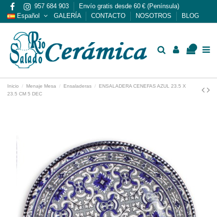
957 684 903
Envío gratis desde 60 € (Península)
Español
GALERÍA
CONTACTO
NOSOTROS
BLOG
0
Inicio
Menaje Mesa
Ensaladeras
ENSALADERA CENEFAS AZUL 23.5 X
23.5 CM 5 DEC