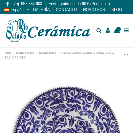
957 684 903
Envío gratis desde 60 € (Península)
Español
GALERÍA
CONTACTO
NOSOTROS
BLOG
0
Inicio
Menaje Mesa
Ensaladeras
ENSALADERA CENEFAS AZUL 23.5 X
23.5 CM 5 DEC