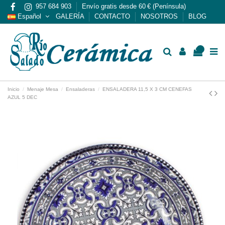
957 684 903
Envío gratis desde 60 € (Península)
Español
GALERÍA
CONTACTO
NOSOTROS
BLOG
0
Inicio
Menaje Mesa
Ensaladeras
ENSALADERA 11,5 X 3 CM CENEFAS
AZUL 5 DEC