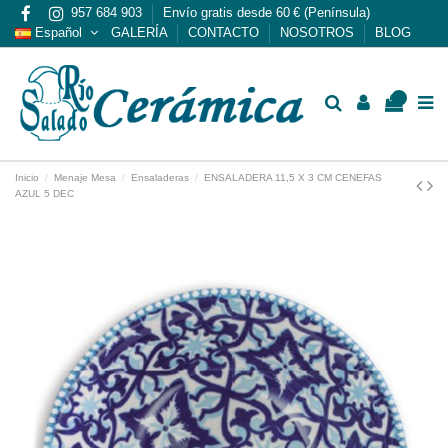
957 684 903
Envío gratis desde 60 € (Península)
Español
GALERÍA
CONTACTO
NOSOTROS
BLOG
0
Inicio
Menaje Mesa
Ensaladeras
ENSALADERA 11,5 X 3 CM CENEFAS
AZUL 5 DEC