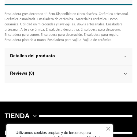
Ensaladera gres decorado 11,5cm.Disponible en cinco diseños. Cerámica artesanal.
Cerámica esmaltada. Ensaladera de cerámica. Materiales cerámica. Horno
cerámica. Utilidad en microondas y lavavajillas. Bowls artesanales. Ensaladera
artesanal. Arte y cerámica. Ensaladera decorativa. Ensaladera para desayuno.
Ensaladera para comer. Ensaladera para decoración. Ensaladera para regalo.
Ensaladera pintada a mano. Ensaladera para vajilla. Vajilla de cerámica
Detalles del producto
Reviews (0)
TIENDA
NOSOTROS
Utilizamos cookies propias y de terceros para