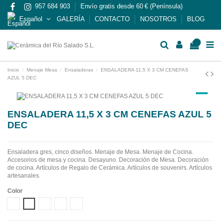
957 684 903
Envío gratis desde 60 € (Península)
Español
GALERÍA
CONTACTO
NOSOTROS
BLOG
0
Inicio
Menaje Mesa
Ensaladeras
ENSALADERA 11,5 X 3 CM CENEFAS
AZUL 5 DEC
ENSALADERA 11,5 X 3 CM CENEFAS AZUL 5
DEC
Ensaladera gres, cinco diseños.
Menaje de Mesa. Menaje de Cocina.
Accesorios de mesa y cocina. Desayuno. Decoración de Mesa. Decoración
de cocina. Artículos de Regalo de Cerámica. Artículos de souvenirs. Artículos
artesanales.
Color
Diseño 1
Diseño 2
Diseño 3
Diseño 4
Diseño 5