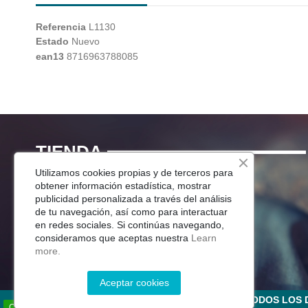
Referencia
L1130
Estado
Nuevo
ean13
8716963788085
TIENDA
Utilizamos cookies propias y de terceros para
Menaje Mesa
obtener información estadística, mostrar
publicidad personalizada a través del análisis
Para Tu Cocina
de tu navegación, así como para interactuar
Decoracion
en redes sociales. Si continúas navegando,
Jardín
consideramos que aceptas nuestra
Learn
more.
Aceptar cookies
©2025 CERÁMICA DEL RÍO SALADO S.L . TODOS LO
Contacta por Whatsapp