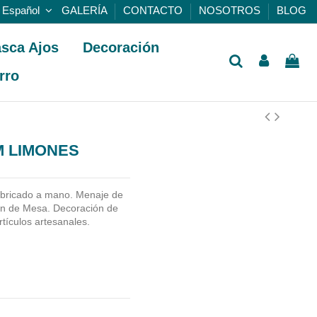
Español
GALERÍA
CONTACTO
NOSOTROS
BLOG
sca Ajos
Decoración
rro
M LIMONES
bricado a mano.
Menaje de
ón de Mesa. Decoración de
rtículos artesanales.