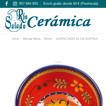
957 684 903
Envío gratis desde 60 € (Península)
Inicio
Menaje Mesa
Bolws
GAZPACHERA 25 CM SURTIDA