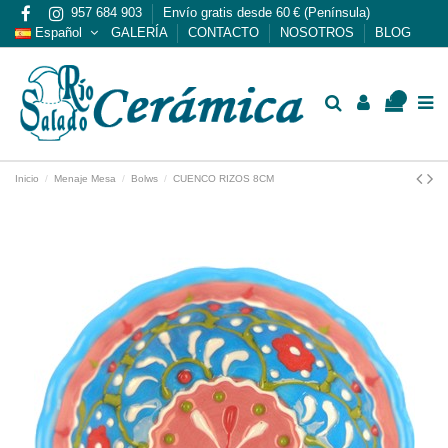
957 684 903
Envío gratis desde 60 € (Península)
Español
GALERÍA
CONTACTO
NOSOTROS
BLOG
0
Inicio
Menaje Mesa
Bolws
CUENCO RIZOS 8CM