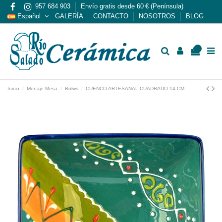
957 684 903
Envío gratis desde 60 € (Península)
Español
GALERÍA
CONTACTO
NOSOTROS
BLOG
0
Inicio
Menaje Mesa
Bolws
CUENCO ARTESANAL CUADRADO 14 CM