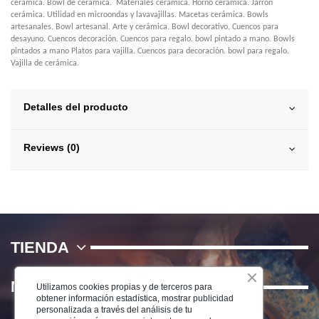
cerámica. Bowl de cerámica. Materiales cerámica. Horno cerámica. Jarrón
cerámica. Utilidad en microondas y lavavajillas. Macetas cerámica. Bowls
artesanales. Bowl artesanal. Arte y cerámica. Bowl decorativo. Cuencos para
desayuno. Cuencos decoración. Cuencos para regalo. bowl pintado a mano. Bowls
pintados a mano Platos para vajilla. Cuencos para decoración. bowl para regalo.
Vajilla de cerámica.
Detalles del producto
Reviews (0)
TIENDA
NOSOTROS
Utilizamos cookies propias y de terceros para
obtener información estadística, mostrar publicidad
personalizada a través del análisis de tu