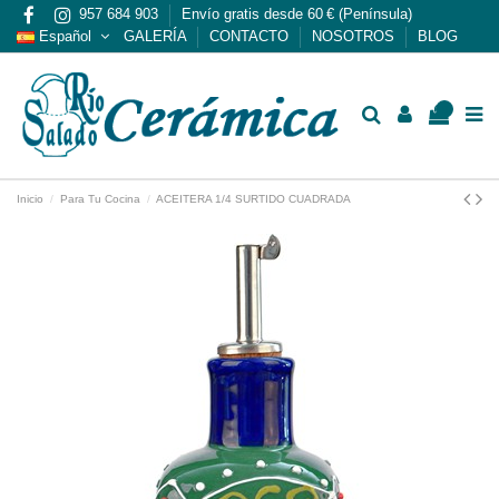
957 684 903
Envío gratis desde 60 € (Península)
Español
GALERÍA
CONTACTO
NOSOTROS
BLOG
0
Inicio
Para Tu Cocina
ACEITERA 1/4 SURTIDO CUADRADA