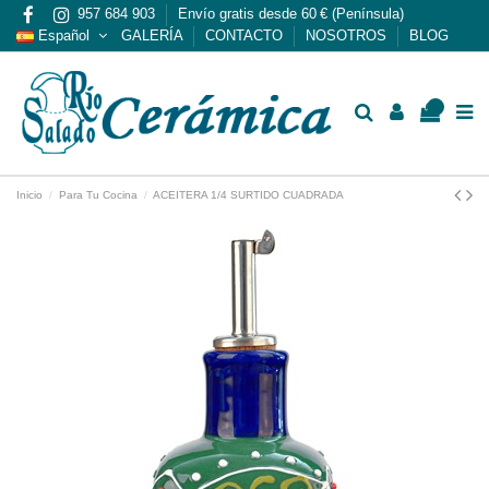
957 684 903
Envío gratis desde 60 € (Península)
Español
GALERÍA
CONTACTO
NOSOTROS
BLOG
0
Inicio
Para Tu Cocina
ACEITERA 1/4 SURTIDO CUADRADA