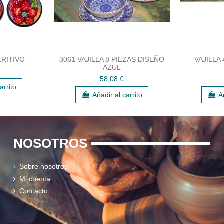
ERITIVO
3061 VAJILLA 8 PIEZAS DISEÑO
VAJILLA
AZUL
58,08 €
arrito
Añadir al carrito
A
NOSOTROS
Sobre nosotros
Mi cuenta
Contacto