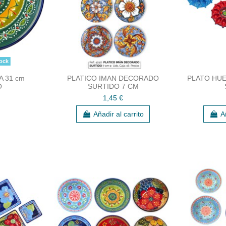
ock
A 31 cm
PLATICO IMAN DECORADO
PLATO HUE
O
SURTIDO 7 CM
1,45 €
Añadir al carrito
A