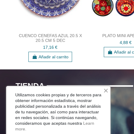
CUENCO CENEFAS AZUL 20.5 X
PLATO MINI AP
20.5 CM 5 DEC
4,88 €
17,16 €
Añadir al c
Añadir al carrito
TIENDA
Utilizamos cookies propias y de terceros para
Menaje Mesa
obtener información estadística, mostrar
publicidad personalizada a través del análisis
Para Tu Cocina
de tu navegación, así como para interactuar
Decoracion
en redes sociales. Si continúas navegando,
Jardín
consideramos que aceptas nuestra
Learn
more.