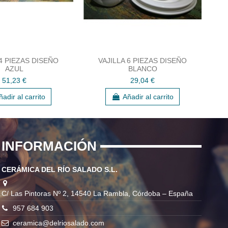
 4 PIEZAS DISEÑO
VAJILLA 6 PIEZAS DISEÑO
AZUL
BLANCO
51,23 €
29,04 €
ñadir al carrito
Añadir al carrito
INFORMACIÓN
CERÁMICA DEL RÍO SALADO S.L.
C/ Las Pintoras Nº 2, 14540 La Rambla, Córdoba – España
957 684 903
ceramica@delriosalado.com