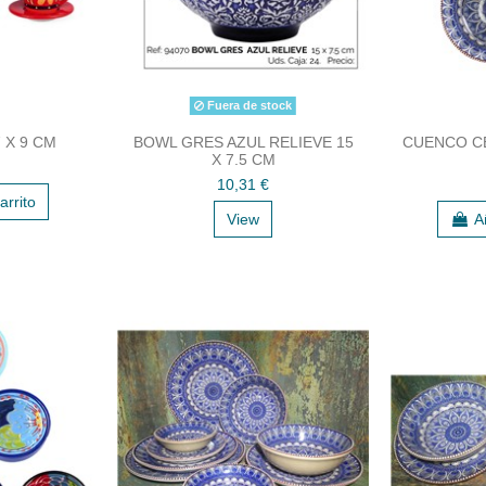
Fuera de stock
 X 9 CM
BOWL GRES AZUL RELIEVE 15
CUENCO CE
X 7.5 CM
10,31 €
arrito
View
A