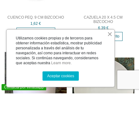
CUENCO PEQ. 9 CM BIZCOCHO
CAZUELA 20 X 4.5 CM
BIZCOCHO
1,62 €
6,39 €
Añadir al carrito
Añadir al carrito
Utilizamos cookies propias y de terceros para
obtener información estadística, mostrar publicidad
personalizada a través del análisis de tu
navegación, así como para interactuar en redes
sociales. Si continúas navegando, consideramos
que aceptas nuestra
Learn more.
Aceptar cookies
Contacta por Whatsapp
PALILLERO 5 X 4.5 CM
PLATO 40 CM BIZCOCHO
BIZCOCHO