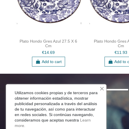
Plato Hondo Gres Azul 27.5 X 6
Plato Hondo Gres A
Cm
Cm
€14.69
€11.93
Add to cart
Add to c
SHOP
Utilizamos cookies propias y de terceros para
obtener información estadística, mostrar
Menaje Mesa
publicidad personalizada a través del análisis
de tu navegación, así como para interactuar
Para Tu Cocina
en redes sociales. Si continúas navegando,
Decoracion
consideramos que aceptas nuestra
Learn
Jardín
more.