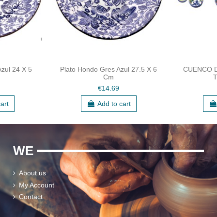
zul 24 X 5
Plato Hondo Gres Azul 27.5 X 6
CUENCO D
Cm
€14.69
art
Add to cart
WE
About us
My Account
Contact