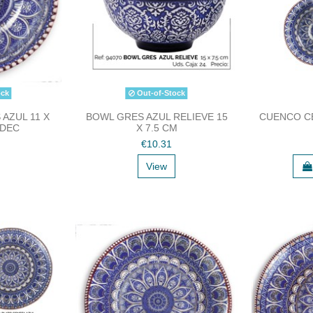
ock
Out-of-Stock
AZUL 11 X
BOWL GRES AZUL RELIEVE 15
CUENCO CE
 DEC
X 7.5 CM
€10.31
View