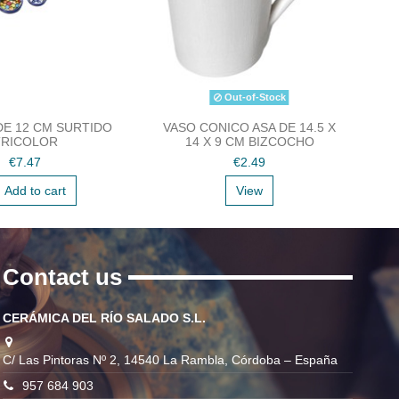
Out-of-Stock
E 12 CM SURTIDO
VASO CONICO ASA DE 14.5 X
TRICOLOR
14 X 9 CM BIZCOCHO
€7.47
€2.49
Add to cart
View
Contact us
CERÁMICA DEL RÍO SALADO S.L.
C/ Las Pintoras Nº 2, 14540 La Rambla, Córdoba – España
957 684 903