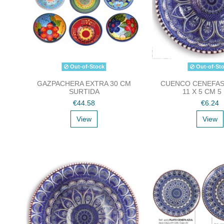
Out-of-Stock
Out-of-St
GAZPACHERA EXTRA 30 CM
CUENCO CENEFAS 
SURTIDA
11 X 5 CM 5
€44.58
€6.24
View
View